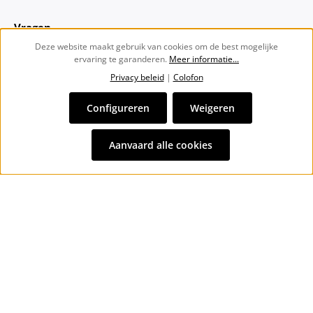
Vragen
Deze website maakt gebruik van cookies om de best mogelijke
ervaring te garanderen.
Meer informatie...
Over ons
Privacy beleid
|
Colofon
Nieuwsbrief
Configureren
Weigeren
Alle prijzen incl. btw plus
verzendkosten
en eventuele
Aanvaard alle cookies
bezorgkosten, indien niet anders vermeld.