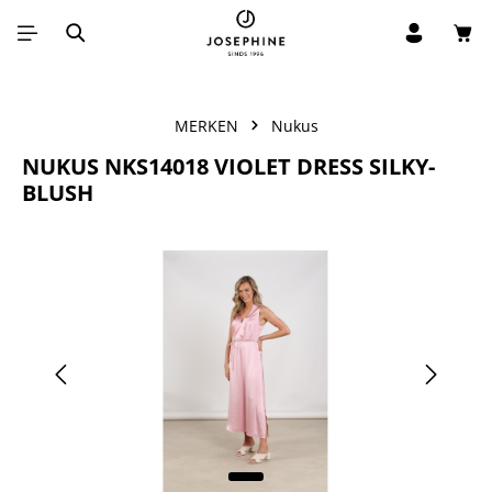
Win
Ga naar de hoofdinhoud
MERKEN
Nukus
NUKUS NKS14018 VIOLET DRESS SILKY-
BLUSH
Afbeeldingengalerij overslaan