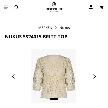
Win
Ga naar de hoofdinhoud
MERKEN
Nukus
NUKUS SS24015 BRITT TOP
Afbeeldingengalerij overslaan