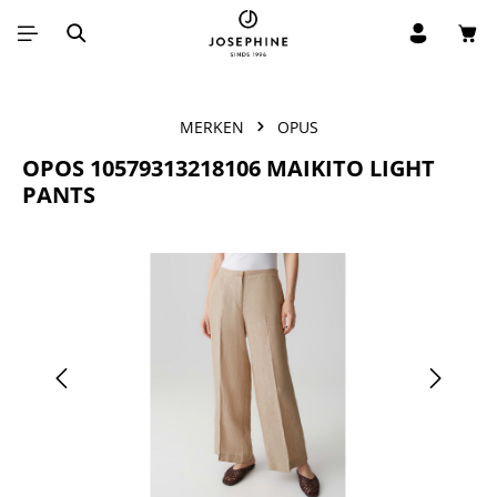
Win
Ga naar de hoofdinhoud
MERKEN
OPUS
OPOS 10579313218106 MAIKITO LIGHT
PANTS
Afbeeldingengalerij overslaan