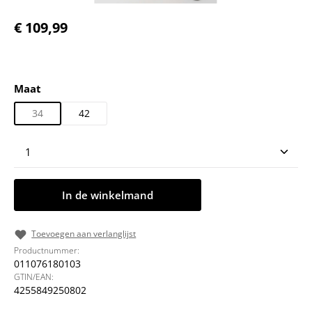
Normale prijs:
€ 109,99
Selecteer
Maat
34
42
Producthoeveelheid: Voer de gewenste hoeveelheid
In de winkelmand
Toevoegen aan verlanglijst
Productnummer:
011076180103
GTIN/EAN:
4255849250802