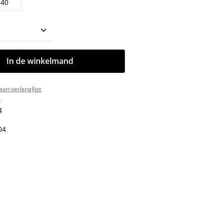
40
oeveelheid: Voer de gewenste hoeveelhe
In de winkelmand
an verlanglijst
:
4
04