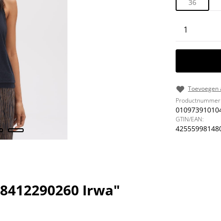
36
Producth
Toevoegen a
Productnummer
01097391010
GTIN/EAN:
42555998148
8412290260 Irwa"