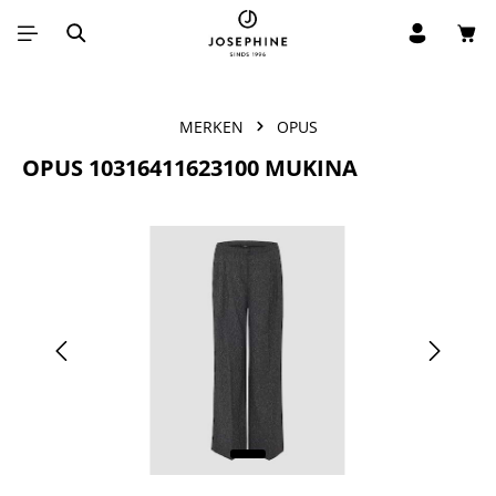
Win
Ga naar de hoofdinhoud
MERKEN
OPUS
OPUS 10316411623100 MUKINA
Afbeeldingengalerij overslaan