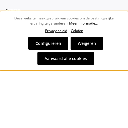
Vragen
Deze website maakt gebruik van cookies om de best mogelijke
ervaring te garanderen.
Meer informatie...
Over ons
Privacy beleid
|
Colofon
Nieuwsbrief
Configureren
Weigeren
Alle prijzen incl. btw plus
verzendkosten
en eventuele
Aanvaard alle cookies
bezorgkosten, indien niet anders vermeld.