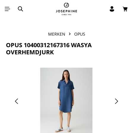
Win
Ga naar de hoofdinhoud
MERKEN
OPUS
OPUS 10400312167316 WASYA
OVERHEMDJURK
Afbeeldingengalerij overslaan