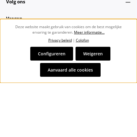
Volg ons
Vragen
Deze website maakt gebruik van cookies om de best mogelijke
ervaring te garanderen.
Meer informatie...
Over ons
Privacy beleid
|
Colofon
Nieuwsbrief
Configureren
Weigeren
Alle prijzen incl. btw plus
verzendkosten
en eventuele
Aanvaard alle cookies
bezorgkosten, indien niet anders vermeld.