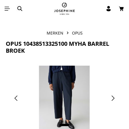
Win
Ga naar de hoofdinhoud
MERKEN
OPUS
OPUS 10438513325100 MYHA BARREL
BROEK
Afbeeldingengalerij overslaan