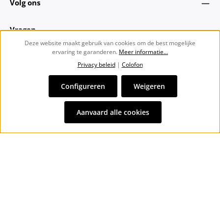
Volg ons
Vragen
Deze website maakt gebruik van cookies om de best mogelijke
ervaring te garanderen.
Meer informatie...
Over ons
Privacy beleid
|
Colofon
Nieuwsbrief
Configureren
Weigeren
Alle prijzen incl. btw plus
verzendkosten
en eventuele
Aanvaard alle cookies
bezorgkosten, indien niet anders vermeld.