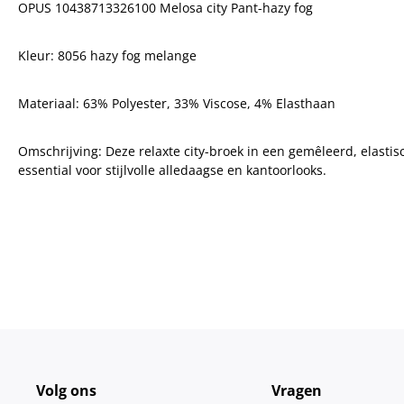
OPUS 10438713326100 Melosa city Pant-hazy fog
Kleur: 8056 hazy fog melange
Materiaal: 6
3% Polyester, 33% Viscose, 4% Elasthaan
Omschrijving:
Deze relaxte city-broek in een g
emêleerd, elastis
essential voor stijlvolle alledaagse en kantoorlooks.
Volg ons
Vragen