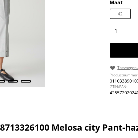
Selecteer
Maat
42
Producth
Toevoegen a
Productnummer
01103389010
GTIN/EAN:
42557202024
8713326100 Melosa city Pant-haz