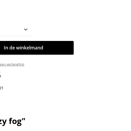
oeveelheid: Voer de gewenste hoeveelhe
In de winkelmand
an verlanglijst
:
7
01
y fog"