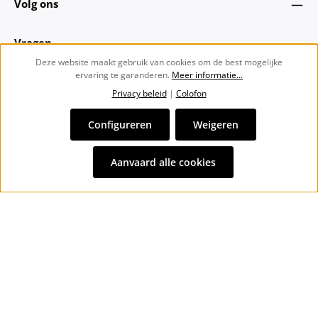
Volg ons
Vragen
Deze website maakt gebruik van cookies om de best mogelijke
ervaring te garanderen.
Meer informatie...
Over ons
Privacy beleid
|
Colofon
Nieuwsbrief
Configureren
Weigeren
Alle prijzen incl. btw plus
verzendkosten
en eventuele
Aanvaard alle cookies
bezorgkosten, indien niet anders vermeld.