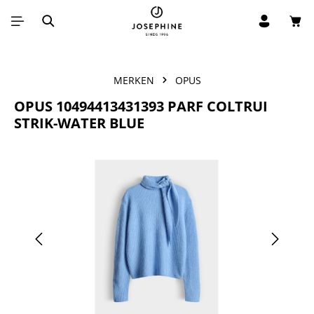
Win
Ga naar de hoofdinhoud
MERKEN
OPUS
OPUS 10494413431393 PARF COLTRUI
STRIK-WATER BLUE
Afbeeldingengalerij overslaan