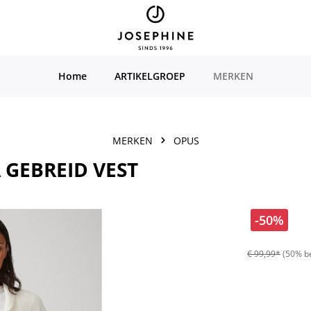
Home
ARTIKELGROEP
MERKEN
MERKEN
OPUS
 GEBREID VEST
-50%
€ 99,99*
(50% b