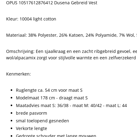
OPUS 10517612876412 Dusena Gebreid Vest
Kleur: 10004 light cotton
Materiaal: 3
8% Polyester, 26% Katoen, 24% Polyamide, 7% Wol,
Omschrijving:
Een sjaalkraag en een zacht ribgebreid gevoel,
wol/alpacamix zorgt voor stijlvolle warmte en een zelfverzekerd 
Kenmerken:
Ruglengte ca. 54 cm voor maat S
Modelmaat 178 cm - draagt maat S
Maatadvies maat S: 36/38 - maat M: 40/42 - maat L: 44
brede pasvorm
smal toelopend gesneden
Verkorte lengte
Gedropte schouder met lange mouwen