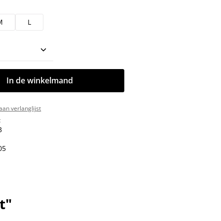
M
L
oeveelheid: Voer de gewenste hoeveelhe
In de winkelmand
an verlanglijst
:
3
05
t"