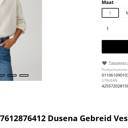
Selecteer
Maat
S
Producth
Toevoegen a
Productnummer
01106109010
GTIN/EAN:
42557202815
7612876412 Dusena Gebreid Ves