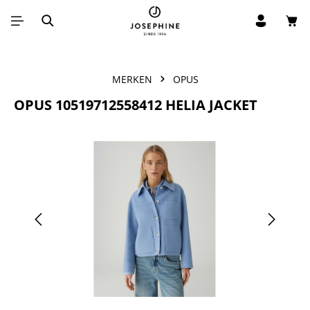
Win
Ga naar de hoofdinhoud
MERKEN
OPUS
OPUS 10519712558412 HELIA JACKET
Afbeeldingengalerij overslaan