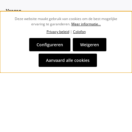
Vragen
Deze website maakt gebruik van cookies om de best mogelijke
ervaring te garanderen.
Meer informatie...
Over ons
Privacy beleid
|
Colofon
Nieuwsbrief
Configureren
Weigeren
Alle prijzen incl. btw plus
verzendkosten
en eventuele
Aanvaard alle cookies
bezorgkosten, indien niet anders vermeld.