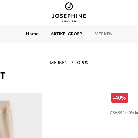
Home
ARTIKELGROEP
MERKEN
MERKEN
OPUS
FT
-40%
€ 89,99*
(40% b