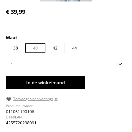
Normale prijs:
€ 39,99
Selecteer
Maat
38
40
42
44
Producthoeveelheid: Voer de gewenste hoeveelheid
In de winkelmand
Toevoegen aan verlanglijst
Productnummer:
011061190106
GTIN/EAN:
4255720298091