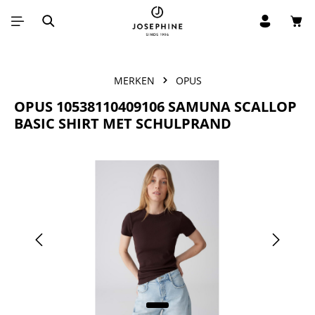
Win
Ga naar de hoofdinhoud
MERKEN
OPUS
OPUS 10538110409106 SAMUNA SCALLOP
BASIC SHIRT MET SCHULPRAND
Afbeeldingengalerij overslaan