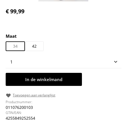
Normale prijs:
€ 99,99
Selecteer
Maat
34
42
Producthoeveelheid: Voer de gewenste hoeveelheid
In de winkelmand
Toevoegen aan verlanglijst
Productnummer:
011076200103
GTIN/EAN:
4255849252554