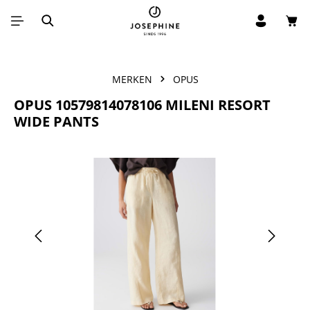
Win
Ga naar de hoofdinhoud
MERKEN
OPUS
OPUS 10579814078106 MILENI RESORT
WIDE PANTS
Afbeeldingengalerij overslaan