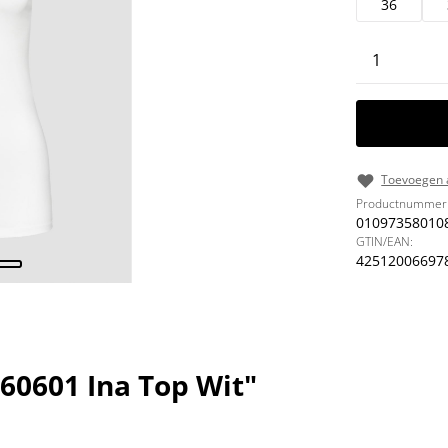
36
Producth
Toevoegen a
Productnummer
01097358010
GTIN/EAN:
42512006697
60601 Ina Top Wit"