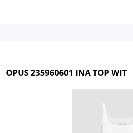
a naar de hoofdinhoud
Ga naar de hoofdnavigatie
OPUS 235960601 INA TOP WIT
Afbeeldingengalerij overslaan