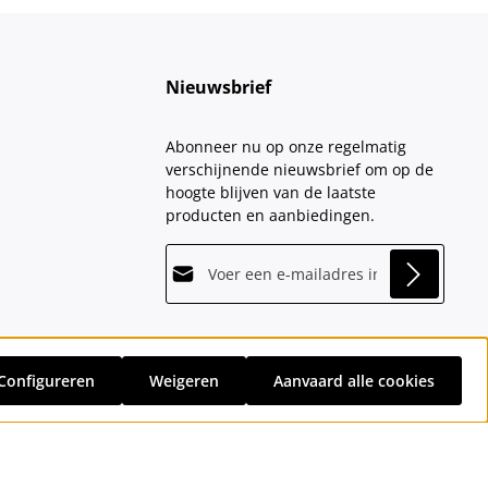
Nieuwsbrief
Abonneer nu op onze regelmatig
verschijnende nieuwsbrief om op de
hoogte blijven van de laatste
producten en aanbiedingen.
E-mailadres*
This site is protected by
Friendly Captcha
and
Privacy
its
Privacy Policy
and
Terms of Use
apply.
Velden gemarkeerd met asterisks (*)
Door doorgaan te selecteren, bevestigt
zijn verplicht.
u dat u onze
Configureren
Weigeren
Aanvaard alle cookies
sten
en eventuele bezorgkosten, indien niet anders vermeld.
gegevensbeschermingsinformatie
hebt
gelezen en onze
algemene voorwaarden
hebt
geaccepteerd.