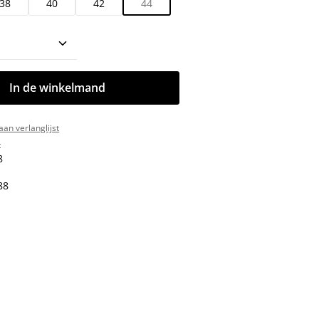
38
40
42
44
oeveelheid: Voer de gewenste hoeveelhe
In de winkelmand
an verlanglijst
:
8
88