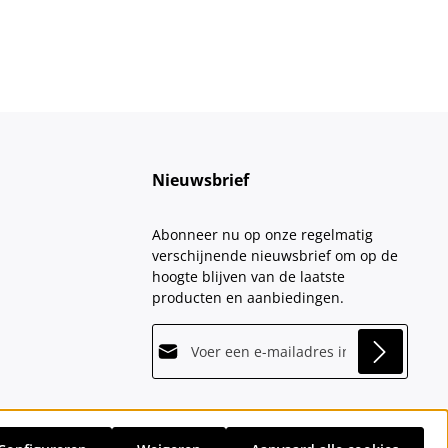
Nieuwsbrief
Abonneer nu op onze regelmatig
verschijnende nieuwsbrief om op de
hoogte blijven van de laatste
producten en aanbiedingen.
E-mailadres*
This site is protected by
Friendly Captcha
and
Privacy
its
Privacy Policy
and
Terms of Use
apply.
Velden gemarkeerd met asterisks (*)
Door doorgaan te selecteren, bevestigt
zijn verplicht.
u dat u onze