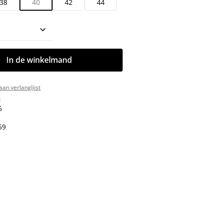
38
40
42
44
oeveelheid: Voer de gewenste hoeveelhe
In de winkelmand
an verlanglijst
:
6
59