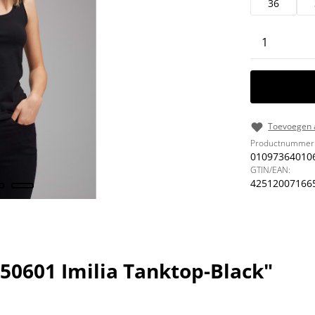
36
Producth
Toevoegen a
Productnummer
01097364010
GTIN/EAN:
42512007166
50601 Imilia Tanktop-Black"