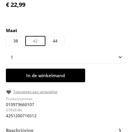
Normale prijs:
€ 22,99
Selecteer
Maat
38
42
44
Producthoeveelheid: Voer de gewenste hoeveelheid
In de winkelmand
Toevoegen aan verlanglijst
Productnummer:
010973660107
GTIN/EAN:
4251200716512
Beschrijving