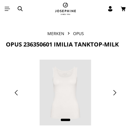
Win
Ga naar de hoofdinhoud
MERKEN
OPUS
OPUS 236350601 IMILIA TANKTOP-MILK
Afbeeldingengalerij overslaan