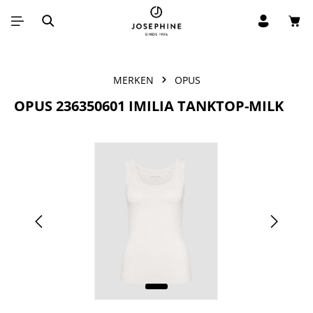
Win
Ga naar de hoofdinhoud
MERKEN
OPUS
OPUS 236350601 IMILIA TANKTOP-MILK
Afbeeldingengalerij overslaan