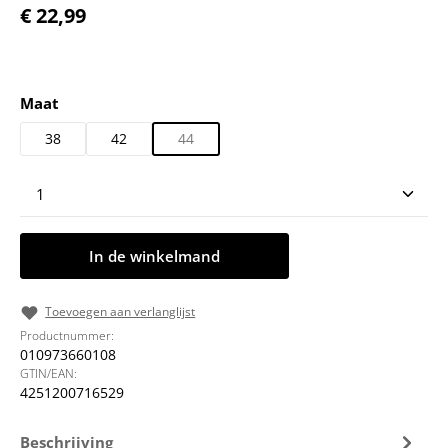
Normale prijs:
€ 22,99
Selecteer
Maat
38
42
44
Producthoeveelheid: Voer de gewenste hoeveelheid
In de winkelmand
Toevoegen aan verlanglijst
Productnummer:
010973660108
GTIN/EAN:
4251200716529
Beschrijving