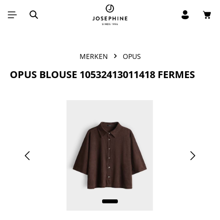
Win
Ga naar de hoofdinhoud
MERKEN
OPUS
OPUS BLOUSE 10532413011418 FERMES
Afbeeldingengalerij overslaan