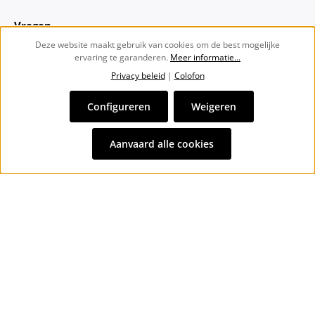
Vragen
Deze website maakt gebruik van cookies om de best mogelijke
ervaring te garanderen.
Meer informatie...
Over ons
Privacy beleid
|
Colofon
Nieuwsbrief
Configureren
Weigeren
Alle prijzen incl. btw plus
verzendkosten
en eventuele
Aanvaard alle cookies
bezorgkosten, indien niet anders vermeld.