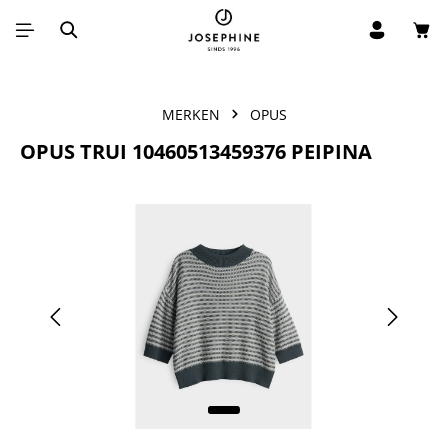
Win
Ga naar de hoofdinhoud
MERKEN
OPUS
OPUS TRUI 10460513459376 PEIPINA
Afbeeldingengalerij overslaan