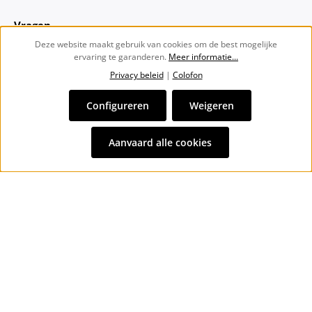
Vragen
Deze website maakt gebruik van cookies om de best mogelijke
ervaring te garanderen.
Meer informatie...
Over ons
Privacy beleid
|
Colofon
Nieuwsbrief
Configureren
Weigeren
Alle prijzen incl. btw plus
verzendkosten
en eventuele
Aanvaard alle cookies
bezorgkosten, indien niet anders vermeld.