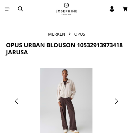
Win
Ga naar de hoofdinhoud
MERKEN
OPUS
OPUS URBAN BLOUSON 10532913973418
JARUSA
Afbeeldingengalerij overslaan