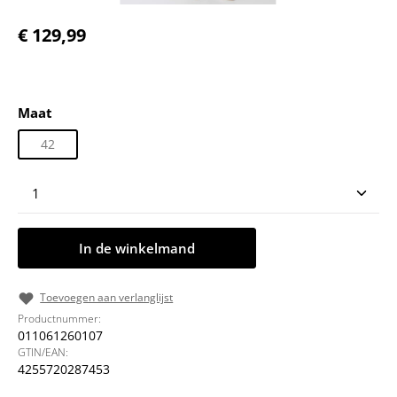
Normale prijs:
€ 129,99
Selecteer
Maat
42
Producthoeveelheid: Voer de gewenste hoeveelheid
In de winkelmand
Toevoegen aan verlanglijst
Productnummer:
011061260107
GTIN/EAN:
4255720287453