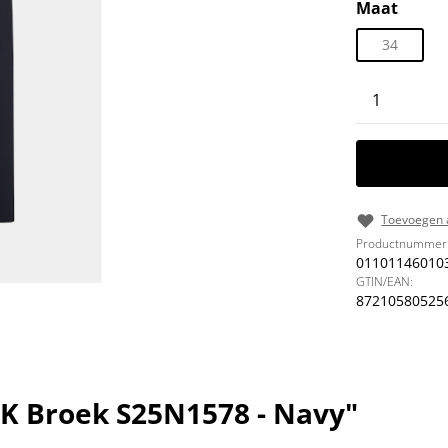
Selecteer
Maat
34
Producth
Toevoegen a
Productnummer
01101146010
GTIN/EAN:
87210580525
K Broek S25N1578 - Navy"