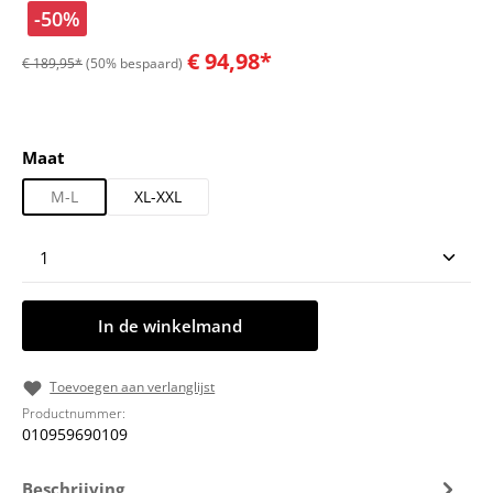
-50%
€ 94,98*
€ 189,95*
(50% bespaard)
Selecteer
Maat
M-L
XL-XXL
Producthoeveelheid: Voer de gewenste hoeveelheid
In de winkelmand
Toevoegen aan verlanglijst
Productnummer:
010959690109
Beschrijving