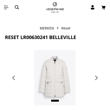
Win
Ga naar de hoofdinhoud
MERKEN
Reset
RESET LR00630241 BELLEVILLE
Afbeeldingengalerij overslaan