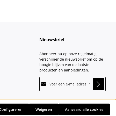
Nieuwsbrief
Abonneer nu op onze regelmatig
verschijnende nieuwsbrief om op de
hoogte blijven van de laatste
producten en aanbiedingen.
E-mailadres*
This site is protected by
Friendly Captcha
and
Privacy
its
Privacy Policy
and
Terms of Use
apply.
Velden gemarkeerd met asterisks (*)
Door doorgaan te selecteren, bevestigt
zijn verplicht.
u dat u onze
Configureren
Weigeren
Aanvaard alle cookies
sten
en eventuele bezorgkosten, indien niet anders vermeld.
gegevensbeschermingsinformatie
hebt