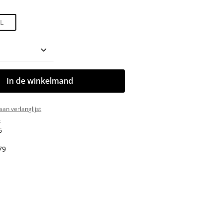
L
oeveelheid: Voer de gewenste hoeveelhe
In de winkelmand
an verlanglijst
:
6
79