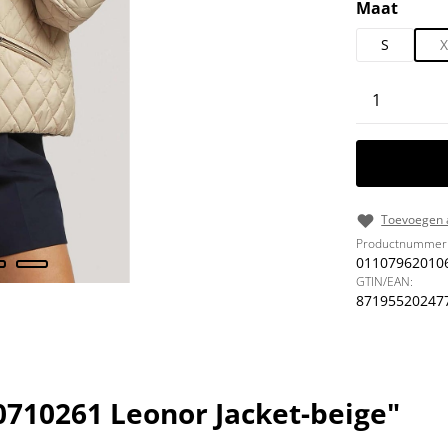
Selecteer
Maat
S
X
Producth
Toevoegen a
Productnummer
01107962010
GTIN/EAN:
87195520247
0710261 Leonor Jacket-beige"