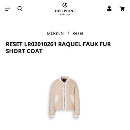
Win
Ga naar de hoofdinhoud
MERKEN
Reset
RESET LR02010261 RAQUEL FAUX FUR
SHORT COAT
Afbeeldingengalerij overslaan