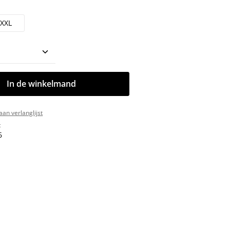
XXL
oeveelheid: Voer de gewenste hoeveelhe
In de winkelmand
an verlanglijst
:
6