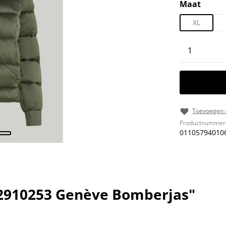
Selecteer
Maat
XL
Producth
Toevoegen a
Productnummer
01105794010
02910253 Genève Bomberjas"