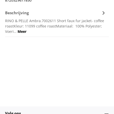
8720529677850
Beschrijving
RINO & PELLE Ambra.7002611 Short faux fur jacket- coffee
roastKleur: 11099 coffee roastMateriaal: 100% Polyester;
Voeri…
Meer
Volg ons