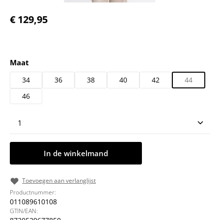
Normale prijs:
€ 129,95
Selecteer
Maat
34
36
38
40
42
44
46
Producthoeveelheid: Voer de gewenste hoeveelheid
In de winkelmand
Toevoegen aan verlanglijst
Productnummer:
011089610108
GTIN/EAN: