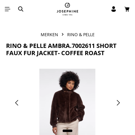
Win
Ga naar de hoofdinhoud
MERKEN
RINO & PELLE
RINO & PELLE AMBRA.7002611 SHORT
FAUX FUR JACKET- COFFEE ROAST
Afbeeldingengalerij overslaan