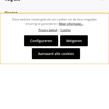
Vragen
Deze website maakt gebruik van cookies om de best mogelijke
ervaring te garanderen.
Meer informatie...
Over ons
Privacy beleid
|
Colofon
Nieuwsbrief
Configureren
Weigeren
Alle prijzen incl. btw plus
verzendkosten
en eventuele
Aanvaard alle cookies
bezorgkosten, indien niet anders vermeld.