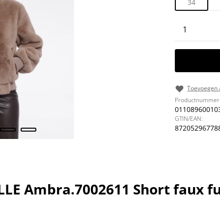
34
Producth
Toevoegen a
Productnummer
01108960010
GTIN/EAN:
87205296778
LE Ambra.7002611 Short faux fur