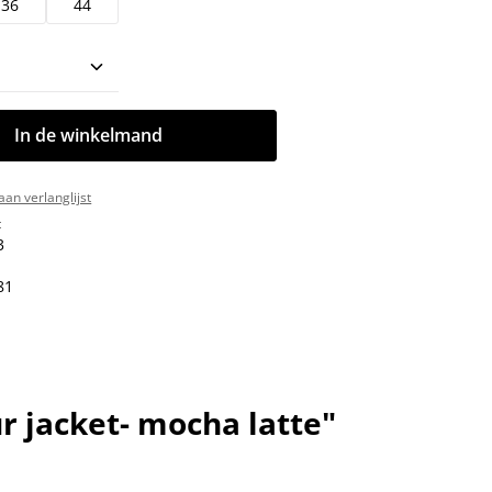
36
44
oeveelheid: Voer de gewenste hoeveelhe
In de winkelmand
an verlanglijst
:
3
81
 jacket- mocha latte"