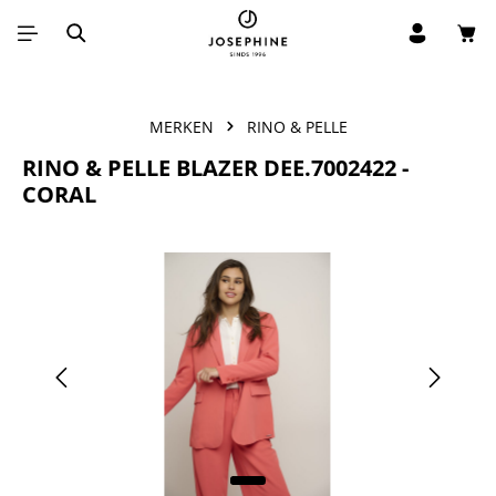
Win
Ga naar de hoofdinhoud
MERKEN
RINO & PELLE
RINO & PELLE BLAZER DEE.7002422 -
CORAL
Afbeeldingengalerij overslaan