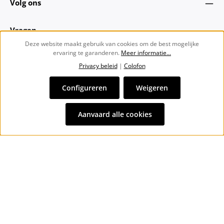
Volg ons
Vragen
Deze website maakt gebruik van cookies om de best mogelijke
ervaring te garanderen.
Meer informatie...
Over ons
Privacy beleid
|
Colofon
Nieuwsbrief
Configureren
Weigeren
Alle prijzen incl. btw plus
verzendkosten
en eventuele
Aanvaard alle cookies
bezorgkosten, indien niet anders vermeld.