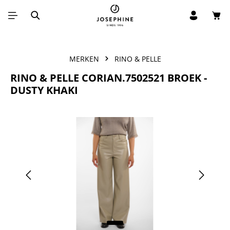
Win
Ga naar de hoofdinhoud
MERKEN
RINO & PELLE
RINO & PELLE CORIAN.7502521 BROEK -
DUSTY KHAKI
Afbeeldingengalerij overslaan