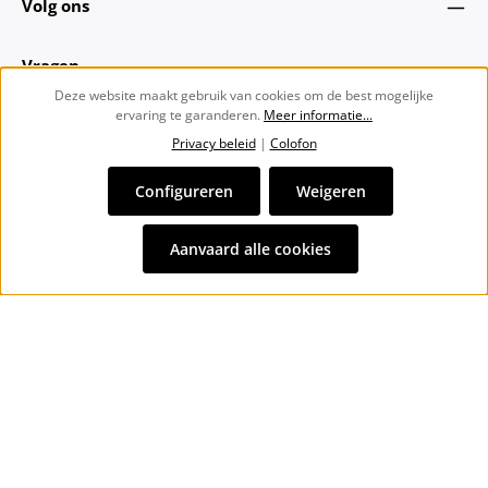
Volg ons
Vragen
Deze website maakt gebruik van cookies om de best mogelijke
ervaring te garanderen.
Meer informatie...
Over ons
Privacy beleid
|
Colofon
Nieuwsbrief
Configureren
Weigeren
Alle prijzen incl. btw plus
verzendkosten
en eventuele
Aanvaard alle cookies
bezorgkosten, indien niet anders vermeld.