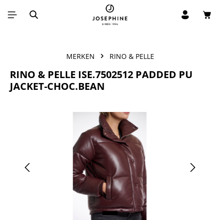
Win
Ga naar de hoofdinhoud
MERKEN
RINO & PELLE
RINO & PELLE ISE.7502512 PADDED PU
JACKET-CHOC.BEAN
Afbeeldingengalerij overslaan