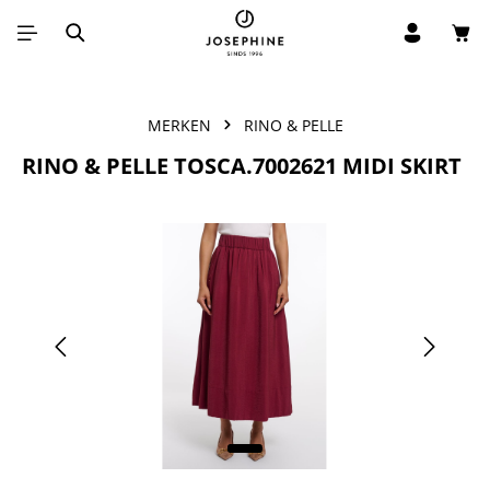
Win
Ga naar de hoofdinhoud
MERKEN
RINO & PELLE
RINO & PELLE TOSCA.7002621 MIDI SKIRT
Afbeeldingengalerij overslaan