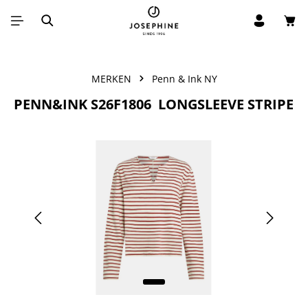
Win
Ga naar de hoofdinhoud
MERKEN
Penn & Ink NY
PENN&INK S26F1806 LONGSLEEVE STRIPE
Afbeeldingengalerij overslaan