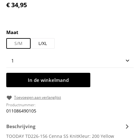
Normale prijs:
€ 34,95
Selecteer
Maat
S/M
L/XL
Producthoeveelheid: Voer de gewenste hoeveelheid
In de winkelmand
Toevoegen aan verlanglijst
Productnummer:
011086490105
Beschrijving
TOODAY TD226-156 Cenna SS KnitKleur: 200 Yellow