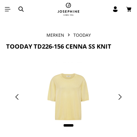
Win
Ga naar de hoofdinhoud
MERKEN
TOODAY
TOODAY TD226-156 CENNA SS KNIT
Afbeeldingengalerij overslaan